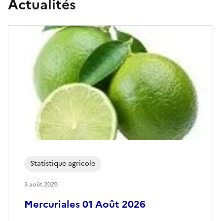
Actualités
A
F
G
u
y
a
n
e
Statistique agricole
3 août 2026
Mercuriales 01 Août 2026