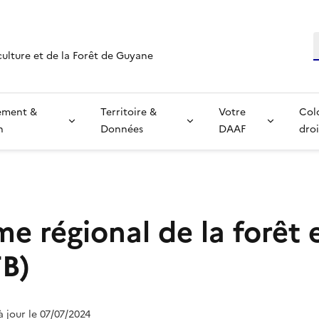
R
culture et de la Forêt de Guyane
ement &
Territoire &
Votre
Col
n
Données
DAAF
droi
e régional de la forêt 
FB)
 à jour le 07/07/2024