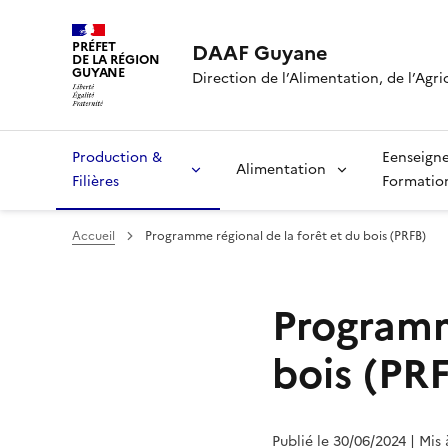
PRÉFET
DAAF Guyane
DE LA RÉGION
GUYANE
Direction de l’Alimentation, de l’Agri
Production &
Eenseign
Alimentation
Filières
Formatio
Accueil
Programme régional de la forêt et du bois (PRFB)
Programm
bois (PR
Publié le 30/06/2024
| Mis