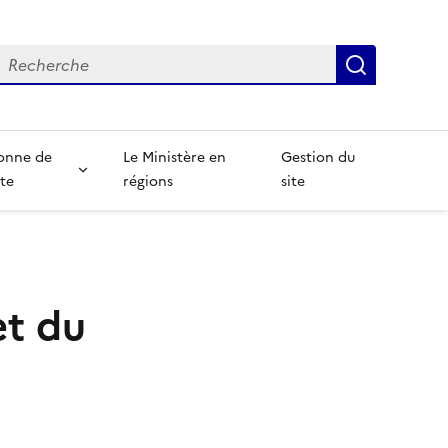
echerche
Recherch
onne de
Le Ministère en
Gestion du
te
régions
site
et du