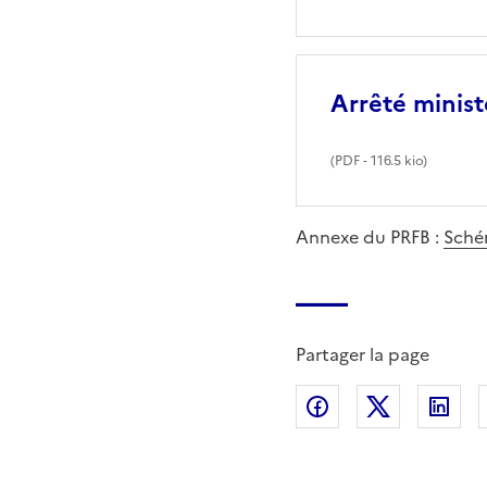
Arrêté minist
(
PDF
- 116.5 kio)
Annexe du PRFB :
Schém
Partager la page
Partager sur Fac
Partager s
Par