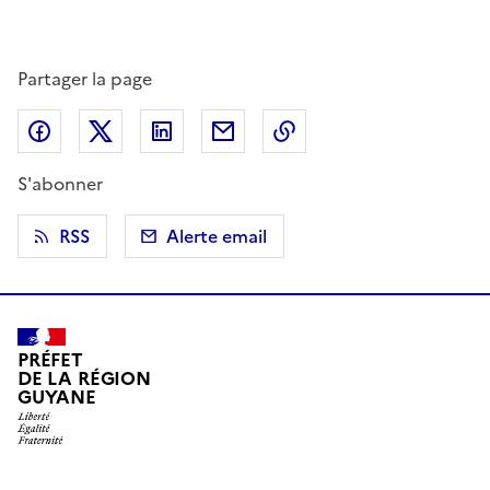
Partager la page
Partager sur Facebook
Partager sur X (anciennement Twitter)
Partager sur LinkedIn
Partager par email
Copier dans le presse
S'abonner
RSS
Alerte email
PRÉFET
DE LA RÉGION
GUYANE