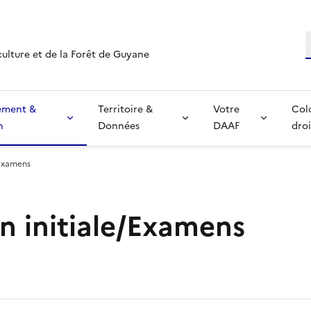
R
culture et de la Forêt de Guyane
ement &
Territoire &
Votre
Col
n
Données
DAAF
droi
/Examens
n initiale/Examens