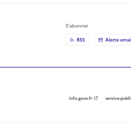
S'abonner
r)
 presse-papier
RSS
Alerte emai
info.gouv.fr
service-publi