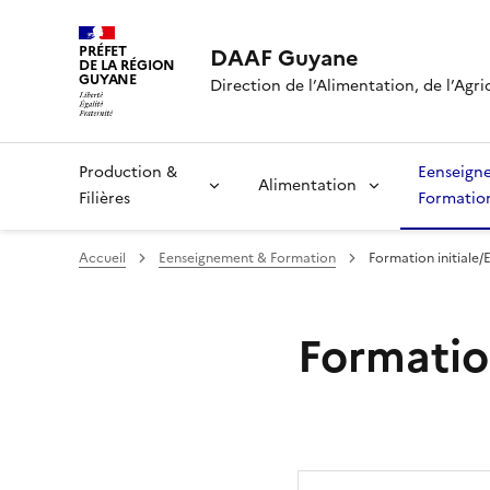
PRÉFET
DAAF Guyane
DE LA RÉGION
GUYANE
Direction de l’Alimentation, de l’Agri
Production &
Eenseign
Alimentation
Filières
Formatio
Accueil
Eenseignement & Formation
Formation initiale
Formatio