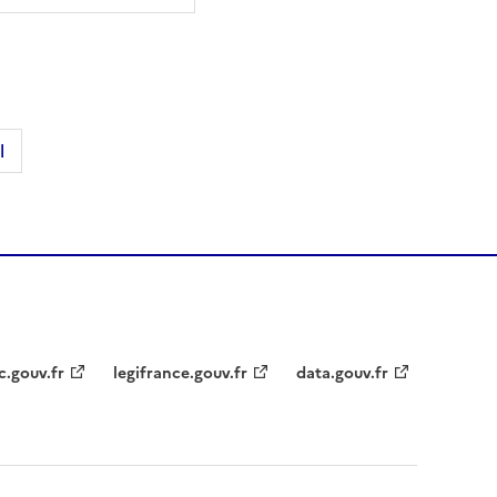
l
c.gouv.fr
legifrance.gouv.fr
data.gouv.fr