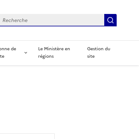
echerche
Recherch
onne de
Le Ministère en
Gestion du
te
régions
site