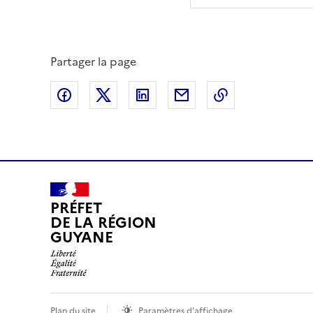
Partager la page
Partager sur Facebook
Partager sur X (anciennement Twitte
Partager sur LinkedIn
Partager par email
Copier dans le
PRÉFET
DE LA RÉGION
GUYANE
Plan du site
Paramètres d'affichage