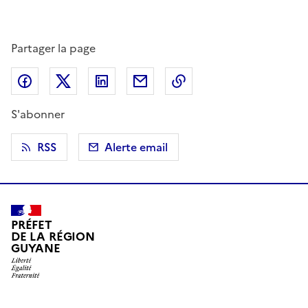
Partager la page
Partager sur Facebook
Partager sur X (anciennement Twitter)
Partager sur LinkedIn
Partager par email
Copier dans le presse
S'abonner
RSS
Alerte email
PRÉFET
DE LA RÉGION
GUYANE