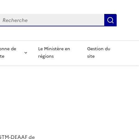
echerche
Recherch
onne de
Le Ministère en
Gestion du
te
régions
site
a DGTM-DEAAF de