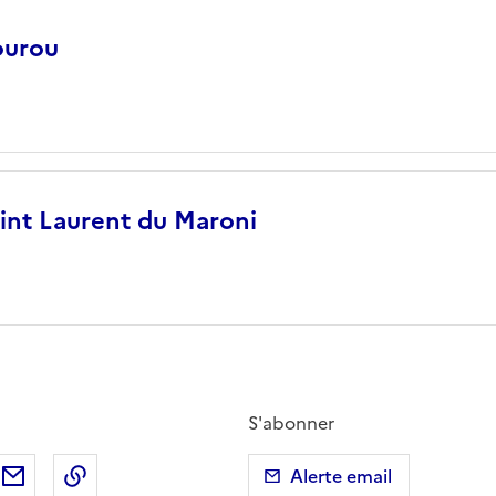
ourou
int Laurent du Maroni
S'abonner
ebook
ur X (anciennement Twitter)
tager sur LinkedIn
Partager par email
Copier dans le presse-papier
Alerte email