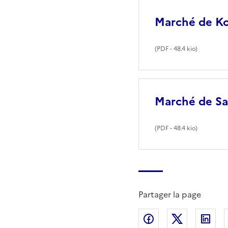
Marché de K
(
PDF
- 48.4 kio)
Marché de Sa
(
PDF
- 48.4 kio)
Partager la page
Partager sur Fac
Partager s
Par