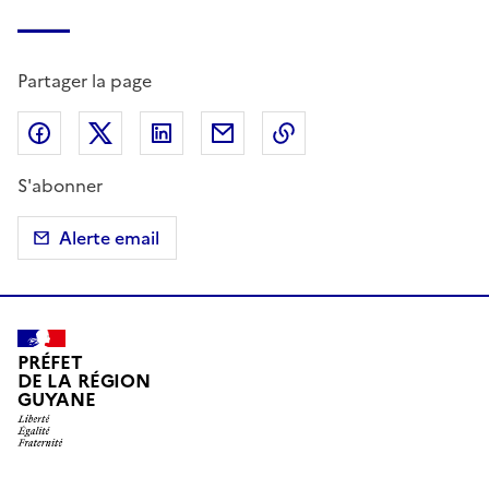
Partager la page
Partager sur Facebook
Partager sur X (anciennement Twitter)
Partager sur LinkedIn
Partager par email
Copier dans le presse
S'abonner
Alerte email
PRÉFET
DE LA RÉGION
GUYANE