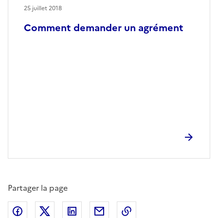
25 juillet 2018
Comment demander un agrément
Partager la page
Partager sur Facebook
Partager sur X (anciennement Twitter)
Partager sur LinkedIn
Partager par email
Copier dans le presse