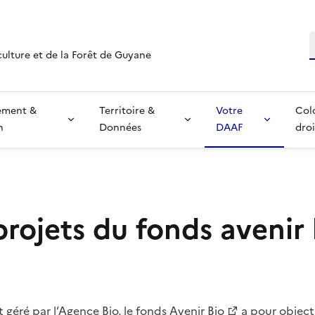
R
culture et de la Forêt de Guyane
ement &
Territoire &
Votre
Col
n
Données
DAAF
droi
rojets du fonds avenir 
 géré par l’Agence Bio,
le fonds Avenir Bio
a pour object