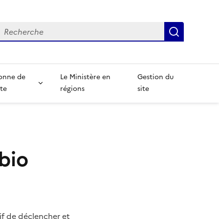
echerche
Recherch
onne de
Le Ministère en
Gestion du
te
régions
site
bio
if de déclencher et