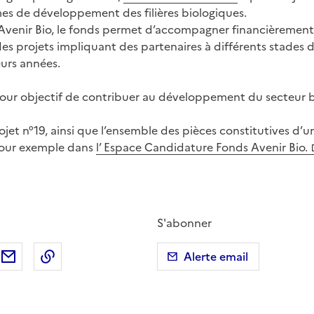
s de développement des filières biologiques.
t Avenir Bio, le fonds permet d’accompagner financièrement
 projets impliquant des partenaires à différents stades de 
eurs années.
pour objectif de contribuer au développement du secteur b
rojet n°19, ainsi que l’ensemble des pièces constitutives d’u
pour exemple dans
l’ Espace Candidature Fonds Avenir Bio.
S'abonner
ebook
ur X (anciennement Twitter)
tager sur LinkedIn
Partager par email
Copier dans le presse-papier
Alerte email