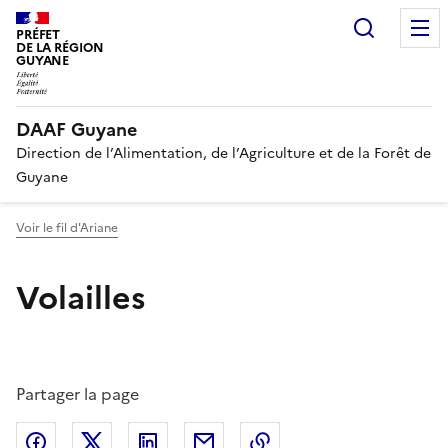
Recherc
PRÉFET
DE LA RÉGION
GUYANE
DAAF Guyane
Direction de l’Alimentation, de l’Agriculture et de la Forêt de
Guyane
Voir le fil d'Ariane
Volailles
Partager la page
Partager sur Facebook
Partager sur X (anciennement Twitter)
Partager sur LinkedIn
Partager par email
Copier dans le presse