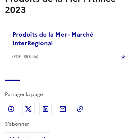
2023
Produits de la Mer - Marché
InterRegional
(
PDF
- 36.5 kio)
Partager la page
Partager sur Facebook
Partager sur X (anciennement Twitter)
Partager sur LinkedIn
Partager par email
Copier dans le presse
S'abonner