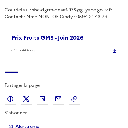
Courriel au : sise-dgtm-deaaf-973@guyane.gouv.fr
Contact : Mme MONTOE Cindy : 0594 21 43 79
Prix Fruits GMS - Juin 2026
(
PDF
- 44.4 kio)
Partager la page
Partager sur Facebook
Partager sur X (anciennement Twitter)
Partager sur LinkedIn
Partager par email
Copier dans le presse
S'abonner
Alerte email