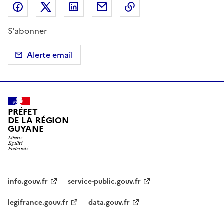
Partager sur Facebook
Partager sur X (anciennement Twitter)
Partager sur LinkedIn
Partager par email
Copier dans le presse
S'abonner
Alerte email
PRÉFET
DE LA RÉGION
GUYANE
info.gouv.fr
service-public.gouv.fr
legifrance.gouv.fr
data.gouv.fr