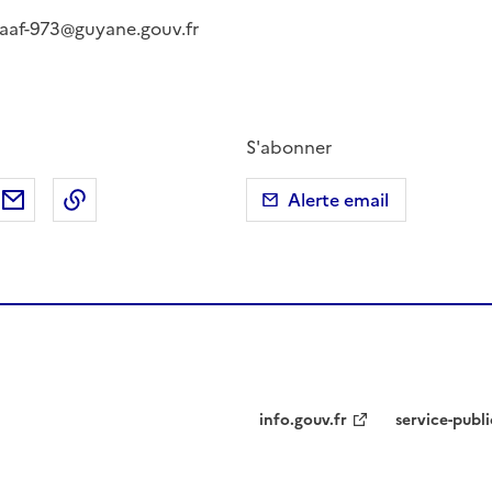
eaaf-973@guyane.gouv.fr
S'abonner
ebook
ur X (anciennement Twitter)
tager sur LinkedIn
Partager par email
Copier dans le presse-papier
Alerte email
info.gouv.fr
service-publi