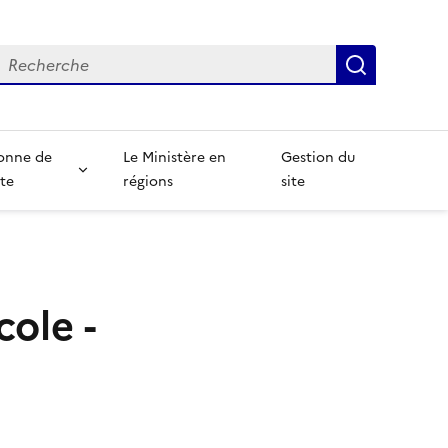
echerche
Recherch
onne de
Le Ministère en
Gestion du
te
régions
site
cole -