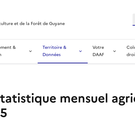
R
culture et de la Forêt de Guyane
ement &
Territoire &
Votre
Col
n
Données
DAAF
droi
statistique mensuel agri
25