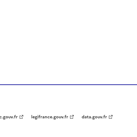
c.gouv.fr
legifrance.gouv.fr
data.gouv.fr