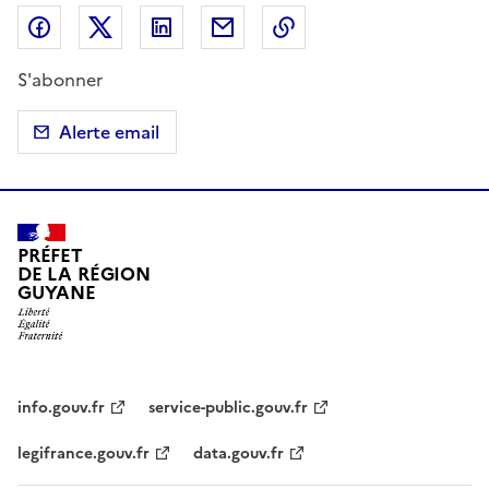
Partager sur Facebook
Partager sur X (anciennement Twitter)
Partager sur LinkedIn
Partager par email
Copier dans le presse
S'abonner
Alerte email
PRÉFET
DE LA RÉGION
GUYANE
info.gouv.fr
service-public.gouv.fr
legifrance.gouv.fr
data.gouv.fr