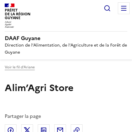
Recherc
PRÉFET
DE LA RÉGION
GUYANE
DAAF Guyane
Direction de l’Alimentation, de l’Agriculture et de la Forêt de
Guyane
Voir le fil d'Ariane
Alim’Agri Store
Partager la page
Partager sur Facebook
Partager sur X (anciennement Twitter)
Partager sur LinkedIn
Partager par email
Copier dans le presse